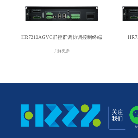
HR7210AGVC群控群调协调控制终端
HR
了解更多
关注
我们
加