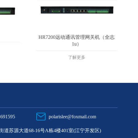
HR7200远动通讯管理网关机（全志
1u）
了解更多
1691595
polarislee@foxmail.com
苏源大道68-16号A栋4楼401室(江宁开发区)